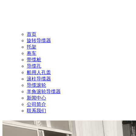
首页
旋转导缆器
托架
卷车
带缆桩
导缆孔
船用人孔盖
滚柱导缆器
导缆滚轮
羊角滚轮导缆器
新闻中心
公司简介
联系我们