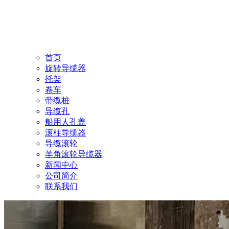
首页
旋转导缆器
托架
卷车
带缆桩
导缆孔
船用人孔盖
滚柱导缆器
导缆滚轮
羊角滚轮导缆器
新闻中心
公司简介
联系我们