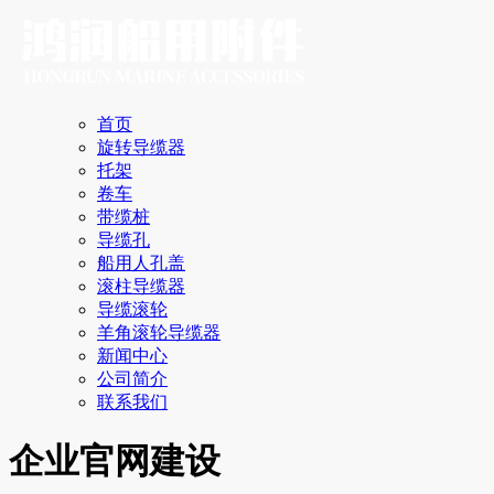
首页
旋转导缆器
托架
卷车
带缆桩
导缆孔
船用人孔盖
滚柱导缆器
导缆滚轮
羊角滚轮导缆器
新闻中心
公司简介
联系我们
企业官网建设