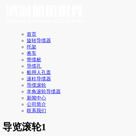
首页
旋转导缆器
托架
卷车
带缆桩
导缆孔
船用人孔盖
滚柱导缆器
导缆滚轮
羊角滚轮导缆器
新闻中心
公司简介
联系我们
导览滚轮1